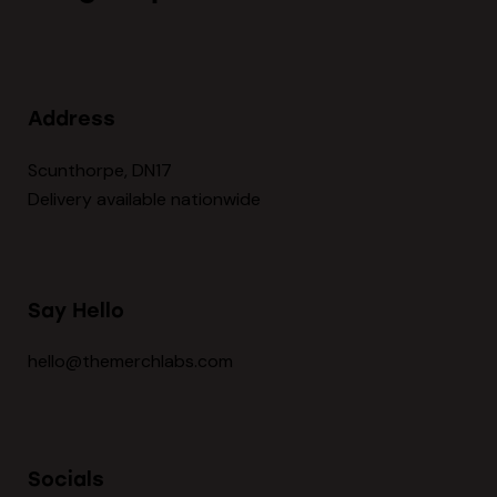
Address
Scunthorpe, DN17
Delivery available nationwide
Say Hello
hello@themerchlabs.com
Socials