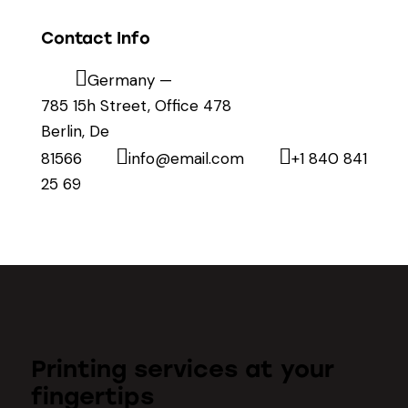
Contact Info
Germany —
785 15h Street, Office 478
Berlin, De
81566
info@email.com
+1 840 841
25 69
Printing services at your
fingertips